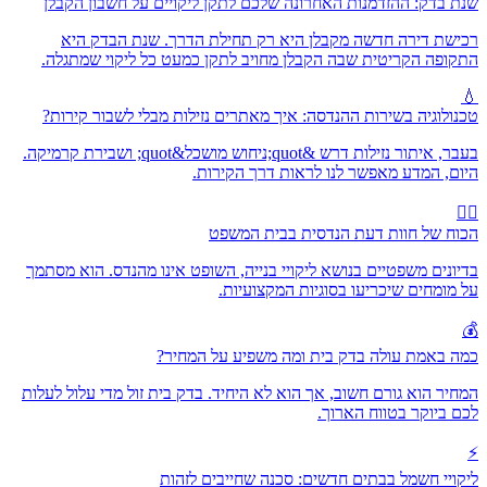
שנת בדק: ההזדמנות האחרונה שלכם לתקן ליקויים על חשבון הקבלן
רכישת דירה חדשה מקבלן היא רק תחילת הדרך. שנת הבדק היא
התקופה הקריטית שבה הקבלן מחויב לתקן כמעט כל ליקוי שמתגלה.
💧
טכנולוגיה בשירות ההנדסה: איך מאתרים נזילות מבלי לשבור קירות?
בעבר, איתור נזילות דרש &quot;ניחוש מושכל&quot; ושבירת קרמיקה.
היום, המדע מאפשר לנו לראות דרך הקירות.
👨‍⚖️
הכוח של חוות דעת הנדסית בבית המשפט
בדיונים משפטיים בנושא ליקויי בנייה, השופט אינו מהנדס. הוא מסתמך
על מומחים שיכריעו בסוגיות המקצועיות.
💰
כמה באמת עולה בדק בית ומה משפיע על המחיר?
המחיר הוא גורם חשוב, אך הוא לא היחיד. בדק בית זול מדי עלול לעלות
לכם ביוקר בטווח הארוך.
⚡
ליקויי חשמל בבתים חדשים: סכנה שחייבים לזהות