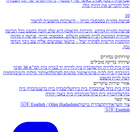
שמתנהלת בזמן אמת. כאשר פורץ סכסוך, ניתוח הנדסי של יומן העבודה
יכול להכריע את התיק כולו.
10
פגישת מהו״ת בסכסוכי בנייה – היערכות מקצועית לגישור
פגישת מהו״ת (מידע, היכרות ותיאום) היא שלב חובה כמעט בכל תביעה
אזרחית המוגשת לבית משפט השלום. בסכסוכי בנייה, פגישה זו מהווה
הזדמנות קריטית לפתרון יעיל – בתנאי שמגיעים אליה עם גיבוי הנדסי
נכון.
שירותים נבחרים
שירותי בדיקה מובילים
בדק בית לדירה חדשה
בדק בית לדירה יד 2
בדק בית תמ"א 38 ופינוי
בינוי
בדק בית לבית פרטי
אישור מהנדס לפרגולה
איתור נזילות ורטיבות
חוות
דעת לבית משפט
אזורי שירות עיקריים
בדק בית בתל אביב
בדק בית בירושלים
בדק בית ברעננה
בדק בית
בהרצליה
בדק בית בתל מונד
בדק בית באבן יהודה
צור קשר
צור קשר
אודות
הצהרת נגישות
🇬🇧 English / Olim Hadashim
🇬🇧 English