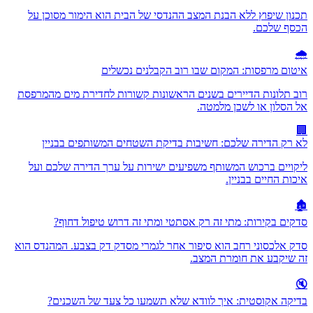
תכנון שיפוץ ללא הבנת המצב ההנדסי של הבית הוא הימור מסוכן על
הכסף שלכם.
🌧️
איטום מרפסות: המקום שבו רוב הקבלנים נכשלים
רוב תלונות הדיירים בשנים הראשונות קשורות לחדירת מים מהמרפסת
אל הסלון או לשכן מלמטה.
🏢
לא רק הדירה שלכם: חשיבות בדיקת השטחים המשותפים בבניין
ליקויים ברכוש המשותף משפיעים ישירות על ערך הדירה שלכם ועל
איכות החיים בבניין.
🏚️
סדקים בקירות: מתי זה רק אסתטי ומתי זה דרוש טיפול דחוף?
סדק אלכסוני רחב הוא סיפור אחר לגמרי מסדק דק בצבע. המהנדס הוא
זה שיקבע את חומרת המצב.
🔇
בדיקה אקוסטית: איך לוודא שלא תשמעו כל צעד של השכנים?