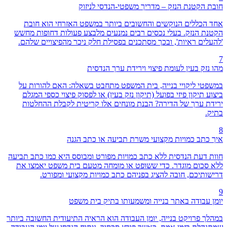
חובת הקטנת הנזק – מדריך משפטי-הנדסי לניזוק
אחד הכללים הנוקשים והחשובים ביותר במשפט האזרחי הוא חובת
הקטנת הנזק. בעלי נכסים רבים נמנעים מלבצע פעולות דחופות מחשש
'להעלים ראיות', ובכך מסתכנים בפסילת חלק ניכר מהפיצויים שלהם.
7
מהו נזק בעין לעומת פיצוי וירידת ערך הנדסית
במשפטי ליקויי בנייה, בית המשפט מתחבט בשאלה: האם להורות על
ביצוע תיקון פיזי בפועל (תיקון נזק בעין) או לפסוק פיצוי כספי המגלם
ירידת ערך של הדירה? הבנת מונחים אלו קריטית לקבלת ההחלטות
בתיק.
8
איך כתב כמויות מקצועי משרת תביעה או כתב הגנה
חוות דעת הנדסית ללא כתב כמויות מפורט ומבוסס היא כמו כתב תביעה
ללא סכום מוגדר. כדי ששופט או מומחה מטעם בית משפט יאמצו את
דרישותיכם, חובה להציג בפניהם כתב כמויות מקצועי ומפורט.
9
יומן עבודה באתר בנייה ומשמעותו בתיק בית משפט
במהלך פרויקט בנייה, יומן העבודה הוא הראיה התיעודית החשובה ביותר