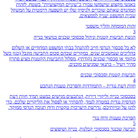
באנשי מקצוע שישמשו עבורו כ"עיניים המקצועיות" בשטח. לזהות
המהנדס שאתם שוכרים ולניסיון שלו יש השפעה דרמטית על המשקל
שבית המשפט יעניק לממצאים.
זהות המומחה והליך משפטי
3
הגשת תביעות קטנות וניהול סכסוכי שכנים בנושאי בנייה
לא כל סכסוך הנדסי חייב להתנהל בבתי המשפט המחוזיים או השלום
בהליכים שנמשכים שנים. במקרים שבהם סכום התביעה מוגבל (כגון כשל
מקומי או סכסוך שכנים נקודתי), מסלול התביעות הקטנות מציע פתרון
מהיר ויעיל – בתנאי שמגיעים מוכנים.
תביעות קטנות וסכסוכי שכנים
4
חוות דעת נגדית – התמודדות והפרכת טענות הנתבע
בסכסוכי בנייה וליקויי דירות, הנתבעים מגישים כמעט תמיד חוות דעת
הנדסית נגדית במטרה לגמד, להסתיר או לפסול את הליקויים שלכם. כדי
להגן על זכויותיכם, נדרשת היערכות טקטית ודוח תגובה הנדסי ממוקד.
הפרכת טענות ודוח נגדי
5
תביעה שכנגד בסכסוכי קבלנות, בנייה ושיפוצים