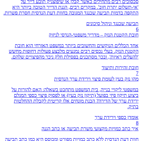
סכסוכים רבים מתחילים כאשר קבלן או שיפוצניק תובע דייר על
'אי-תשלום יתרת חוב'. במקרים רבים, הגנת הדייר הטובה ביותר היא
התקפה בדמות תביעה שכנגד המגובה בחוות דעת הנדסית חסרת פשרות.
תביעה שכנגד וניהול סיכונים
6
חובת הקטנת הנזק – מדריך משפטי-הנדסי לניזוק
אחד הכללים הנוקשים והחשובים ביותר במשפט האזרחי הוא חובת
הקטנת הנזק. בעלי נכסים רבים נמנעים מלבצע פעולות דחופות מחשש
'להעלים ראיות', ובכך מסתכנים בפסילת חלק ניכר מהפיצויים שלהם.
חובת זהירות ותיעוד
7
מהו נזק בעין לעומת פיצוי וירידת ערך הנדסית
במשפטי ליקויי בנייה, בית המשפט מתחבט בשאלה: האם להורות על
ביצוע תיקון פיזי בפועל (תיקון נזק בעין) או לפסוק פיצוי כספי המגלם
ירידת ערך של הדירה? הבנת מונחים אלו קריטית לקבלת ההחלטות
בתיק.
אומדן כספי וירידת ערך
8
איך כתב כמויות מקצועי משרת תביעה או כתב הגנה
חוות דעת הנדסית ללא כתב כמויות מפורט ומבוסס היא כמו כתב תביעה