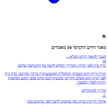
📚
מאגר הידע ההנדסי
16 מאמרים
מעבר למאגר הידע המלא
←
⚖️
בדק בית לפני קנייה: המדריך המלא להגנה על ההשקעה שלכם
קניית דירה היא העסקה הכלכלית המשמעותית ביותר בחייכם. בדק בית
לפני קנייה הוא השלב הקריטי שיבטיח לכם שקט נפשי וימנע הפתעות
יקרות לאחר המעבר.
מדריך למתחילים
⚠️
איתור חריגות בנייה: מה שחשוב לדעת לפני שקונים נכס