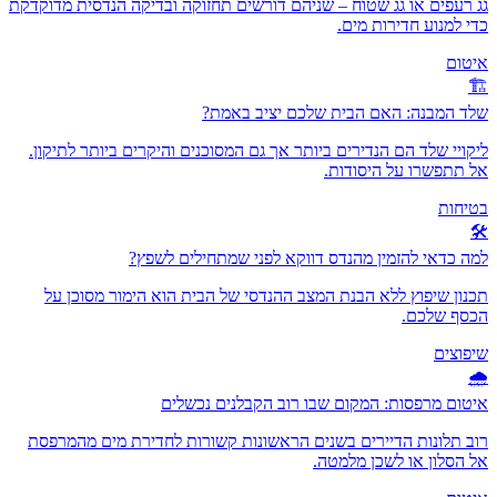
גג רעפים או גג שטוח – שניהם דורשים תחזוקה ובדיקה הנדסית מדוקדקת
כדי למנוע חדירות מים.
איטום
🏗️
שלד המבנה: האם הבית שלכם יציב באמת?
ליקויי שלד הם הנדירים ביותר אך גם המסוכנים והיקרים ביותר לתיקון.
אל תתפשרו על היסודות.
בטיחות
🛠️
למה כדאי להזמין מהנדס דווקא לפני שמתחילים לשפץ?
תכנון שיפוץ ללא הבנת המצב ההנדסי של הבית הוא הימור מסוכן על
הכסף שלכם.
שיפוצים
🌧️
איטום מרפסות: המקום שבו רוב הקבלנים נכשלים
רוב תלונות הדיירים בשנים הראשונות קשורות לחדירת מים מהמרפסת
אל הסלון או לשכן מלמטה.