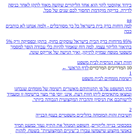
בידוד אקוסטי לקוי הוא אחד הליקויים שקשה מאוד לתקן לאחר כניסה
לדירה. בדיקה מוקדמת תחסוך לכם שנים של סבל.
📜
למה דוחות בדק בית בישראל כל כך מסורבלים - ולמה אנחנו לא כותבים
ככה
95% מדוחות בדק הבית בישראל עוסקים בחוק, בתקן ובפסיקה ורק 5%
בתיאור הליקוי עצמו. למה דוח שאמור להיות כלי עבודה הופך למסמך
משפטי מנופח שמזיק לתיקון, ואיך הגישה של אריקס שונה.
חוות דעת הנדסית לבית משפט
10 המדריכים המרכזיים:
לדף הראשי ←
1
רשימת מומחים לבית משפט
בתי המשפט על פי תקנותיהם מאשרים רשימה של מומחים שנבחנו
ונמצאו מתאימים ליתן חוות דעת. אינג׳ יוסי פרי מצוי ברשימה זו ומעמיד
לרשותכם את הניסיון וההכרה המקצועית הגבוהה ביותר.
2
חשיבות זהות המומחה בהליכים משפטיים בענף הבנייה
בסכסוכי בנייה וליקויים, השופט המנהל את התיק נעזר כמעט תמיד
באנשי מקצוע שישמשו עבורו כ"עיניים המקצועיות" בשטח. לזהות