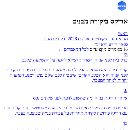
אריקס
אריקס ביקורת מבנים
ראשי
מה אנחנו בודקים
מדד אריקס 2026
בדק בית מחיר
מאגר הידע ההנדסי
16 מאמרים מקצועיים:
לכל המאמרים ←
⚖️
בדק בית לפני קנייה: המדריך המלא להגנה על ההשקעה שלכם
קניית דירה היא העסקה הכלכלית המשמעותית ביותר בחייכם. בדק בית
לפני קנייה הוא השלב הקריטי שיבטיח לכם שקט נפשי וימנע הפתעות
יקרות לאחר המעבר.
⚠️
איתור חריגות בנייה: מה שחשוב לדעת לפני שקונים נכס
חריגות בנייה הן ליקוי שאינו הנדסי גרידא, אלא משפטי-תכנוני. קניית נכס
עם חריגה פירושה לקיחת אחריות על עבירת בנייה שבוצעה בעבר.
🏗️