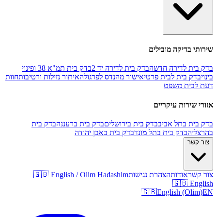
שירותי בדיקה מובילים
בדק בית לדירה חדשה
בדק בית לדירה יד 2
בדק בית תמ"א 38 ופינוי
בינוי
בדק בית לבית פרטי
אישור מהנדס לפרגולה
איתור נזילות ורטיבות
חוות
דעת לבית משפט
אזורי שירות עיקריים
בדק בית בתל אביב
בדק בית בירושלים
בדק בית ברעננה
בדק בית
בהרצליה
בדק בית בתל מונד
בדק בית באבן יהודה
צור קשר
צור קשר
אודות
הצהרת נגישות
🇬🇧 English / Olim Hadashim
🇬🇧 English
🇬🇧
English (Olim)
EN