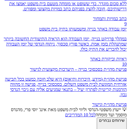
ללא סכום מוגדר. כדי ששופט או מומחה מטעם בית משפט יאמצו את
דרישותיכם, חובה להציג בפניהם כתב כמויות מקצועי ומפורט.
כתב כמויות ותמחור
9
יומן עבודה באתר בנייה ומשמעותו בתיק בית משפט
במהלך פרויקט בנייה, יומן העבודה הוא הראיה התיעודית החשובה ביותר
שמתנהלת בזמן אמת. כאשר פורץ סכסוך, ניתוח הנדסי של יומן העבודה
יכול להכריע את התיק כולו.
ראיות וביקורת באתר
10
פגישת מהו״ת בסכסוכי בנייה – היערכות מקצועית לגישור
פגישת מהו״ת (מידע, היכרות ותיאום) היא שלב חובה כמעט בכל תביעה
אזרחית המוגשת לבית משפט השלום. בסכסוכי בנייה, פגישה זו מהווה
הזדמנות קריטית לפתרון יעיל – בתנאי שמגיעים אליה עם גיבוי הנדסי
נכון.
פגישת מהו״ת וגישור
💡 ייעוץ משפטי-הנדסי וליווי לבית משפט מאת אינג' יוסי פרי, מהנדס
מוסמך ועד מומחה
לכל 10 המדריכים
שירותים נבחרים