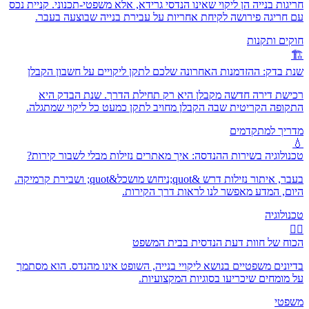
חריגות בנייה הן ליקוי שאינו הנדסי גרידא, אלא משפטי-תכנוני. קניית נכס
עם חריגה פירושה לקיחת אחריות על עבירת בנייה שבוצעה בעבר.
חוקים ותקנות
🏗️
שנת בדק: ההזדמנות האחרונה שלכם לתקן ליקויים על חשבון הקבלן
רכישת דירה חדשה מקבלן היא רק תחילת הדרך. שנת הבדק היא
התקופה הקריטית שבה הקבלן מחויב לתקן כמעט כל ליקוי שמתגלה.
מדריך למתקדמים
💧
טכנולוגיה בשירות ההנדסה: איך מאתרים נזילות מבלי לשבור קירות?
בעבר, איתור נזילות דרש &quot;ניחוש מושכל&quot; ושבירת קרמיקה.
היום, המדע מאפשר לנו לראות דרך הקירות.
טכנולוגיה
👨‍⚖️
הכוח של חוות דעת הנדסית בבית המשפט
בדיונים משפטיים בנושא ליקויי בנייה, השופט אינו מהנדס. הוא מסתמך
על מומחים שיכריעו בסוגיות המקצועיות.
משפטי