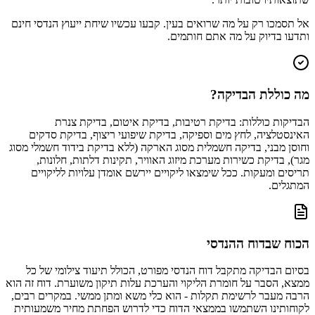
אל תסמכו רק על מה שרואים בעין. קבעו עכשיו שיחת ייעוץ הנדסי חינם
ותדעו בדיוק על מה אתם חותמים.
מה כוללת הבדיקה?
הבדיקות כוללות: בדיקת רטיבות, בדיקת איטום, בדיקת צנרת
האינסטלציה, לחץ מים וספיקה, בדיקת שיפועי ריצוף, בדיקת סדקים
וחוסן מבני, בדיקה חשמלית מסוג הארקה (ללא בדיקת בידוד חשמלי מסוג
מגר), בדיקת כשירות מערכת מיזוג האוויר, תקינות דלתות, חלונות,
תריסים ומעקות. ככל שימצאו ליקויים יירשם אומדן עלויות לליקויים
המתגלים.
הכוח שבדוח ההנדסי
בסיום הבדיקה מתקבל דוח הנדסי מפורט, הכולל תיעוד צילומי של כל
ממצא, הסבר על חומרת הליקוי והערכת עלות תיקון משוערת. דוח זה הוא
הרבה מעבר לרשימת תקלות - הוא כלי משא ומתן ממשי. במקרים רבים,
לקוחותינו השתמשו בממצאי הדוח כדי לדרוש הפחתת מחיר משמעותית