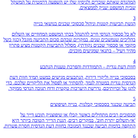
המהנדס שאתם שוכרים ולניסיון שלו יש השפעה דרמטית על המשקל
שבית המשפט יעניק לממצאים.
3
הגשת תביעות קטנות וניהול סכסוכי שכנים בנושאי בנייה
לא כל סכסוך הנדסי חייב להתנהל בבתי המשפט המחוזיים או השלום
בהליכים שנמשכים שנים. במקרים שבהם סכום התביעה מוגבל (כגון כשל
מקומי או סכסוך שכנים נקודתי), מסלול התביעות הקטנות מציע פתרון
מהיר ויעיל – בתנאי שמגיעים מוכנים.
4
חוות דעת נגדית – התמודדות והפרכת טענות הנתבע
בסכסוכי בנייה וליקויי דירות, הנתבעים מגישים כמעט תמיד חוות דעת
הנדסית נגדית במטרה לגמד, להסתיר או לפסול את הליקויים שלכם. כדי
להגן על זכויותיכם, נדרשת היערכות טקטית ודוח תגובה הנדסי ממוקד.
5
תביעה שכנגד בסכסוכי קבלנות, בנייה ושיפוצים
סכסוכים רבים מתחילים כאשר קבלן או שיפוצניק תובע דייר על
'אי-תשלום יתרת חוב'. במקרים רבים, הגנת הדייר הטובה ביותר היא
התקפה בדמות תביעה שכנגד המגובה בחוות דעת הנדסית חסרת פשרות.
6