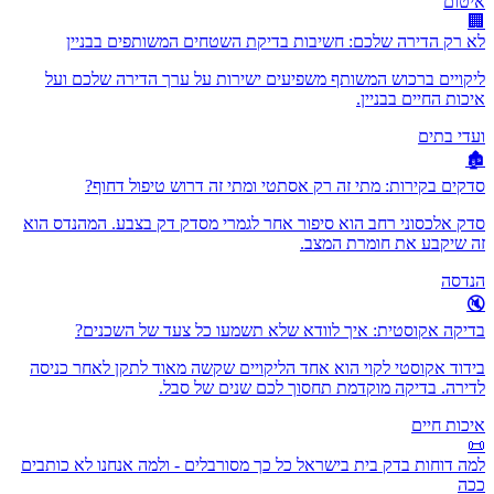
איטום
🏢
לא רק הדירה שלכם: חשיבות בדיקת השטחים המשותפים בבניין
ליקויים ברכוש המשותף משפיעים ישירות על ערך הדירה שלכם ועל
איכות החיים בבניין.
ועדי בתים
🏚️
סדקים בקירות: מתי זה רק אסתטי ומתי זה דרוש טיפול דחוף?
סדק אלכסוני רחב הוא סיפור אחר לגמרי מסדק דק בצבע. המהנדס הוא
זה שיקבע את חומרת המצב.
הנדסה
🔇
בדיקה אקוסטית: איך לוודא שלא תשמעו כל צעד של השכנים?
בידוד אקוסטי לקוי הוא אחד הליקויים שקשה מאוד לתקן לאחר כניסה
לדירה. בדיקה מוקדמת תחסוך לכם שנים של סבל.
איכות חיים
📜
למה דוחות בדק בית בישראל כל כך מסורבלים - ולמה אנחנו לא כותבים
ככה