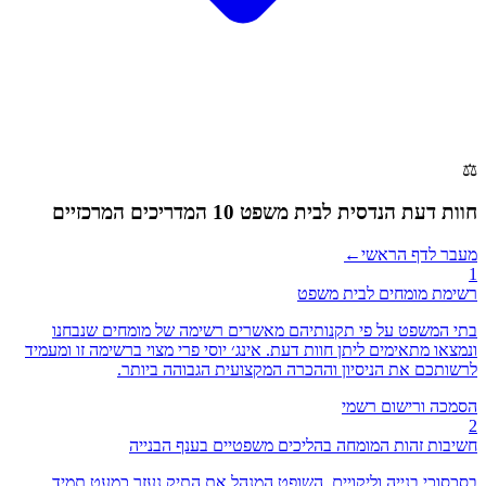
⚖️
חוות דעת הנדסית לבית משפט
10 המדריכים המרכזיים
מעבר לדף הראשי
←
1
רשימת מומחים לבית משפט
בתי המשפט על פי תקנותיהם מאשרים רשימה של מומחים שנבחנו
ונמצאו מתאימים ליתן חוות דעת. אינג׳ יוסי פרי מצוי ברשימה זו ומעמיד
לרשותכם את הניסיון וההכרה המקצועית הגבוהה ביותר.
הסמכה ורישום רשמי
2
חשיבות זהות המומחה בהליכים משפטיים בענף הבנייה
בסכסוכי בנייה וליקויים, השופט המנהל את התיק נעזר כמעט תמיד