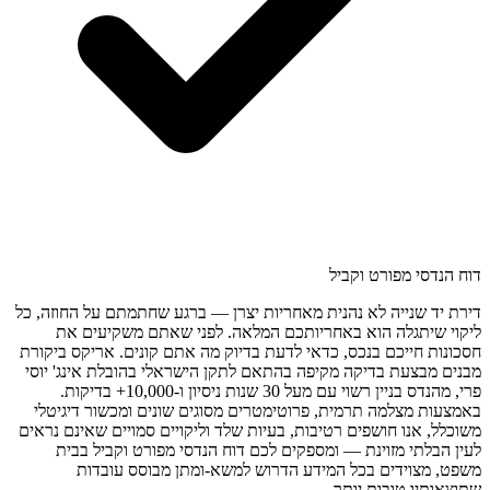
דוח הנדסי מפורט וקביל
דירת יד שנייה לא נהנית מאחריות יצרן — ברגע שחתמתם על החוזה, כל
ליקוי שיתגלה הוא באחריותכם המלאה. לפני שאתם משקיעים את
חסכונות חייכם בנכס, כדאי לדעת בדיוק מה אתם קונים. אריקס ביקורת
מבנים מבצעת בדיקה מקיפה בהתאם לתקן הישראלי בהובלת אינג' יוסי
פרי, מהנדס בניין רשוי עם מעל 30 שנות ניסיון ו-10,000+ בדיקות.
באמצעות מצלמה תרמית, פרוטימטרים מסוגים שונים ומכשור דיגיטלי
משוכלל, אנו חושפים רטיבות, בעיות שלד וליקויים סמויים שאינם נראים
לעין הבלתי מזוינת — ומספקים לכם דוח הנדסי מפורט וקביל בבית
משפט, מצוידים בכל המידע הדרוש למשא-ומתן מבוסס עובדות
שתוצאותיו טובות יותר.