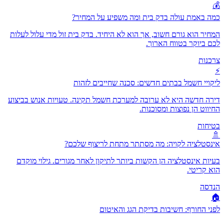
💰
כמה באמת עולה בדק בית ומה משפיע על המחיר?
המחיר הוא גורם חשוב, אך הוא לא היחיד. בדק בית זול מדי עלול לעלות
לכם ביוקר בטווח הארוך.
צרכנות
⚡
ליקויי חשמל בבתים חדשים: סכנה שחייבים לזהות
דירה חדשה היא לא ערובה למערכת חשמל תקינה. טעויות אנוש בביצוע
החיווט הן נפוצות ומסוכנות.
בטיחות
🚿
אינסטלציה לקויה: מה מסתתר מתחת לריצוף שלכם?
בעיות אינסטלציה הן הקשות ביותר לתיקון לאחר מגורים. גילוי מוקדם
הוא קריטי.
הנדסה
🏠
לפני החורף: חשיבות בדיקת הגג והאיטום