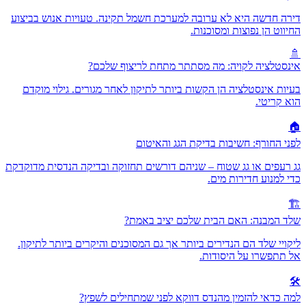
דירה חדשה היא לא ערובה למערכת חשמל תקינה. טעויות אנוש בביצוע
החיווט הן נפוצות ומסוכנות.
🚿
אינסטלציה לקויה: מה מסתתר מתחת לריצוף שלכם?
בעיות אינסטלציה הן הקשות ביותר לתיקון לאחר מגורים. גילוי מוקדם
הוא קריטי.
🏠
לפני החורף: חשיבות בדיקת הגג והאיטום
גג רעפים או גג שטוח – שניהם דורשים תחזוקה ובדיקה הנדסית מדוקדקת
כדי למנוע חדירות מים.
🏗️
שלד המבנה: האם הבית שלכם יציב באמת?
ליקויי שלד הם הנדירים ביותר אך גם המסוכנים והיקרים ביותר לתיקון.
אל תתפשרו על היסודות.
🛠️
למה כדאי להזמין מהנדס דווקא לפני שמתחילים לשפץ?